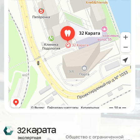
Общество с ограниченной
ответственностью «32 КАРАТА»
Перенести прием
Мы Вконтакте
Получить
Мы в Telegram
налоговый вычет
Мы в MAX
8 (499) 302-32-32
info@32karata-online.ru
«32 Карата», г. Москва, Большая
Филевская, д. 3, корп. 4
Политика конфиденциальности
Политика использования Cookie
Персональные данные (в том числе фото),
размещенные на сайте, не подлежат использованию
на других информационных ресурсах