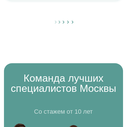
32 карата отвечает
самым высоким
требованиям
современной
стоматологии
Техническое оснащение кабинетов
позволяет проводить лечение в
соответствии с передовыми европейскими
протоколами.