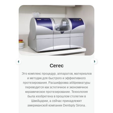
консультацию
В «32 карата» мы заботимся о вашем
здоровье и комфорте.
Доверьте свои зубы профессионалам —
запишитесь на прием прямо сейчас!
+7
Cerec
я
Это комплекс процедур, аппаратов, материалов
Уникал
ство
и методик для быстрого и эффективного
учеными
оваться
протезирования. Расшифровка аббревиатуры
кач
переводится как эстетичное и экономичное
зубны
керамическое протезирование. Технология
та
Нажимая на кнопку «Отправить» вы соглашаетесь с
Политикой конфиденциальности
и даете согласие на
была изобретена в прошлом столетии в
обработку персональных данных
Швейцарии, а сейчас принадлежит
американской компании Dentsply Sirona.
Отправить