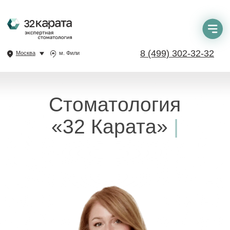
8 (499) 302-32-32
Москва
м. Фили
Стоматология
«32 Карата»
—
современное лечение
зубов
|