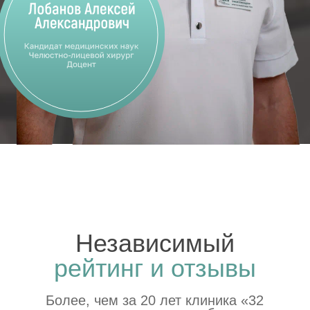
Общество с ограниченной
ответственностью «32 КАРАТА»
Перенести прием
Мы Вконтакте
Получить налоговый
Мы в Telegram
вычет
Мы в MAX
8 (499) 302-32-32
info@32karata-online.ru
«32 Карата», г. Москва, Большая
Филевская, д. 3, корп. 4
Политика конфиденциальности
Политика использования Cookie
Персональные данные (в том числе фото),
размещенные на сайте, не подлежат использованию на
других информационных ресурсах